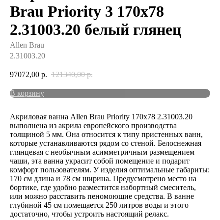
Brau Priority 3 170x78
2.31003.20 белый глянец
Allen Brau
2.31003.20
97072,00
р.
121340,00
р.
В корзину
Акриловая ванна Allen Brau Priority 170x78 2.31003.20
выполнена из акрила европейского производства
толщиной 5 мм. Она относится к типу пристенных ванн,
которые устанавливаются рядом со стеной. Белоснежная
глянцевая с необычным асимметричным размещением
чаши, эта ванна украсит собой помещение и подарит
комфорт пользователям. У изделия оптимальные габариты:
170 см длина и 78 см ширина. Предусмотрено место на
бортике, где удобно разместится набортный смеситель,
или можно расставить пеномоющие средства. В ванне
глубиной 45 см помещается 250 литров воды и этого
достаточно, чтобы устроить настоящий релакс.