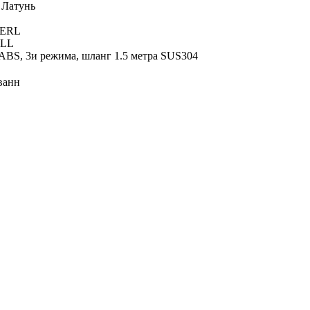
 Латунь
PERL
ULL
ABS, 3и режима, шланг 1.5 метра SUS304
ванн