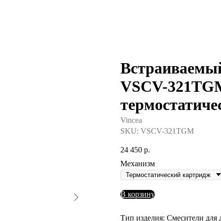
Встраиваемый
VSCV-321TGM
термостатиче
Vincea
SKU:
VSCV-321TGM
24 450
р.
Механизм
В корзину
Тип изделия: Смесители для