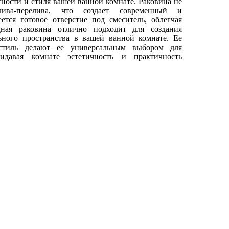
тности и стиля вашей ванной комнате. Раковина не
ива-перелива, что создает современный и
тся готовое отверстие под смеситель, облегчая
дная раковина отлично подходит для создания
ного пространства в вашей ванной комнате. Ее
 стиль делают ее универсальным выбором для
идавая комнате эстетичность и практичность