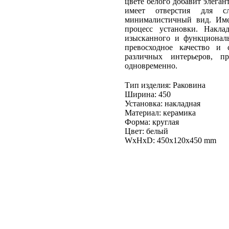
цвете белого добавит элеган
имеет отверстия для сл
минималистичный вид. Имее
процесс установки. Накла
изысканного и функциональ
превосходное качество и
различных интерьеров, пр
одновременно.
Тип изделия: Раковина
Ширина: 450
Установка: накладная
Материал: керамика
Форма: круглая
Цвет: белый
WxHxD: 450x120x450 mm