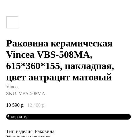
Раковина керамическая
Vincea VBS-508MA,
615*360*155, накладная,
цвет антрацит матовый
Vincea
SKU:
VBS-508MA
10 590
р.
12 460
р.
В корзину
Тип изделия: Раковина
Установка: накладная