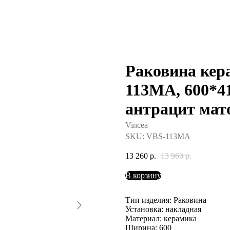
Раковина кер
113MA, 600*41
антрацит мат
Vincea
SKU:
VBS-113MA
13 260
р.
13 960
р.
В корзину
Тип изделия: Раковина
Установка: накладная
Материал: керамика
Ширина: 600