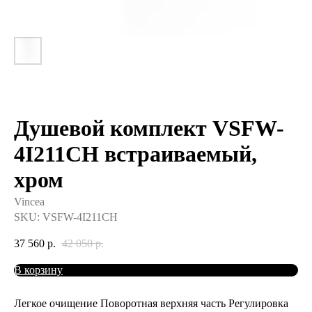
Душевой комплект VSFW-
4I211CH встраиваемый,
хром
Vincea
SKU:
VSFW-4I211CH
37 560
р.
42 050
р.
В корзину
Легкое очищение Поворотная верхняя часть Регулировка