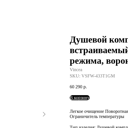
Душевой ком
встраиваемый
режима, воро
Vincea
SKU:
VSFW-433T1GM
60 290
р.
В корзину
Легкое очищение Поворотная 
Ограничитель температуры
Тип изделия: Душевой компл