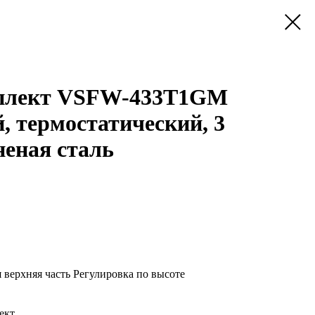
плект VSFW-433T1GM
, термостатический, 3
неная сталь
верхняя часть Регулировка по высоте
ект