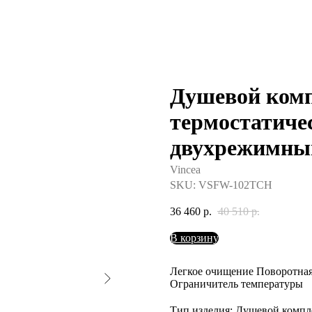
Душевой ком
термостатиче
двухрежимны
Vincea
SKU:
VSFW-102TCH
36 460
р.
40 510
р.
В корзину
Легкое очищение Поворотная 
Ограничитель температуры
Тип изделия: Душевой компл