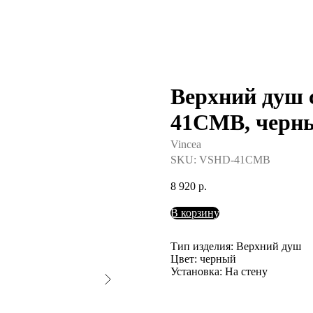
Верхний душ 
41CMB, черн
Vincea
SKU:
VSHD-41CMB
8 920
р.
В корзину
Тип изделия: Верхний душ
Цвет: черный
Установка: На стену