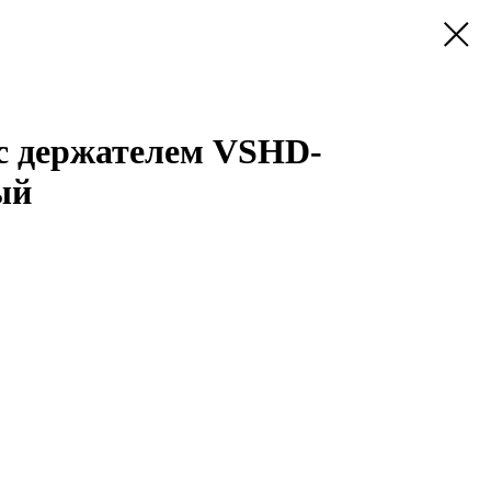
с держателем VSHD-
ый