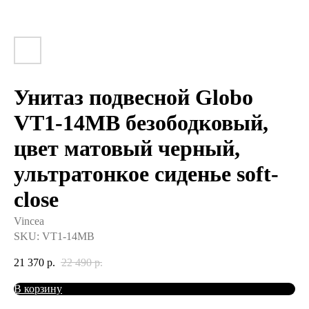
Унитаз подвесной Globo
VT1-14MB безободковый,
цвет матовый черный,
ультратонкое сиденье soft-
close
Vincea
SKU:
VT1-14MB
21 370
р.
22 490
р.
В корзину